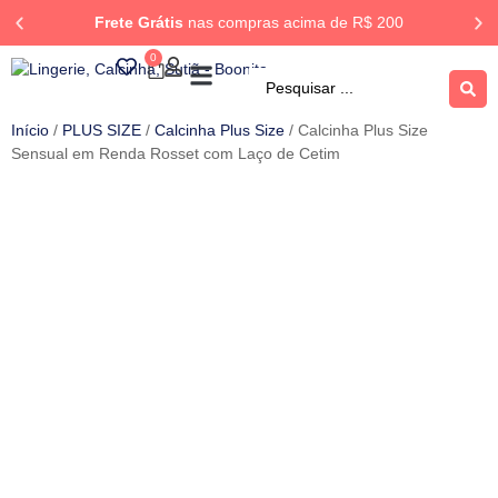
Frete Grátis
nas compras acima de R$ 200
0
ROUPA DORMIR
Rastrear Pedido
Início
/
PLUS SIZE
/
Calcinha Plus Size
/ Calcinha Plus Size
Sensual em Renda Rosset com Laço de Cetim