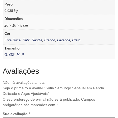
Peso
0.038 kg
Dimensões
20 × 10 × 5 cm
Cor
Erva Doce
,
Rubi
,
Sandia
,
Branco
,
Lavanda
,
Preto
Tamanho
G
,
GG
,
M
,
P
Avaliações
Não há avaliações ainda.
Seja o primeiro a avaliar “Sutiã Sem Bojo Sensual em Renda
Delicada e Alças Ajustáveis”
O seu endereço de e-mail não será publicado.
Campos
obrigatórios são marcados com
*
Sua avaliação
*