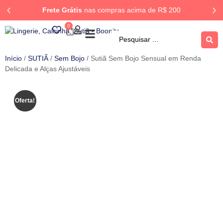
Frete Grátis
nas compras acima de R$ 200
0
ROUPA DORMIR
Rastrear Pedido
Início
/
SUTIÃ
/
Sem Bojo
/ Sutiã Sem Bojo Sensual em Renda
Delicada e Alças Ajustáveis
Oferta!