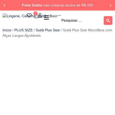
Frete Grátis
nas compras acima de R$ 200
0
ROUPA DORMIR
Rastrear Pedido
Início
/
PLUS SIZE
/
Sutiã Plus Size
/ Sutiã Plus Size Microfibra com
Alças Largas Ajustáveis