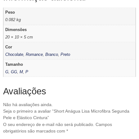
Peso
0.082 kg
Dimensões
20 × 10 × 5 cm
Cor
Chocolate
,
Romance
,
Branco
,
Preto
Tamanho
G
,
GG
,
M
,
P
Avaliações
Não há avaliações ainda.
Seja o primeiro a avaliar “Short Anágua Lisa Microfibra Segunda
Pele e Elástico Cintura”
O seu endereço de e-mail não será publicado.
Campos
obrigatórios são marcados com
*