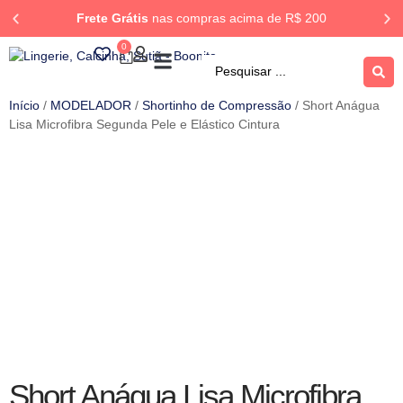
Frete Grátis
nas compras acima de R$ 200
0
ROUPA DORMIR
Rastrear Pedido
Início
/
MODELADOR
/
Shortinho de Compressão
/ Short Anágua
Lisa Microfibra Segunda Pele e Elástico Cintura
Short Anágua Lisa Microfibra