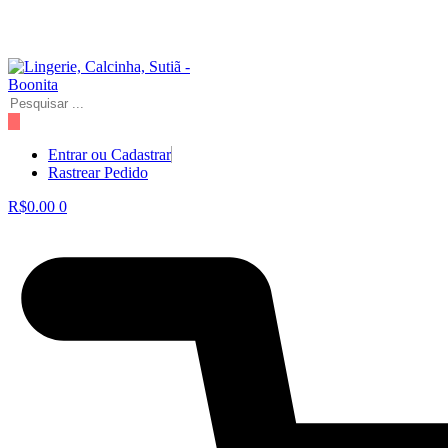
Ir
para
o
conteúdo
Pesquisar
...
Entrar ou Cadastrar
Rastrear Pedido
R$
0.00
0