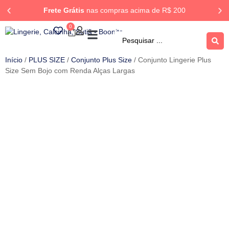
Frete Grátis
nas compras acima de R$ 200
0
ROUPA DORMIR
Rastrear Pedido
Início
/
PLUS SIZE
/
Conjunto Plus Size
/ Conjunto Lingerie Plus
Size Sem Bojo com Renda Alças Largas