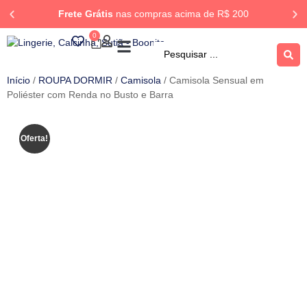
Frete Grátis
nas compras acima de R$ 200
0
ROUPA DORMIR
Rastrear Pedido
Início
/
ROUPA DORMIR
/
Camisola
/ Camisola Sensual em
Poliéster com Renda no Busto e Barra
Oferta!