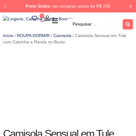
Frete Grátis
nas compras acima de R$ 200
0
ROUPA DORMIR
Rastrear Pedido
Início
/
ROUPA DORMIR
/
Camisola
/ Camisola Sensual em Tule
com Calcinha e Renda no Busto
Camisola Sensual em Tule