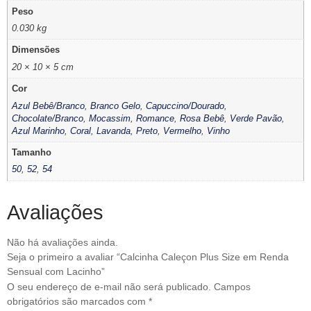
Peso
0.030 kg
Dimensões
20 × 10 × 5 cm
Cor
Azul Bebê/Branco
,
Branco Gelo
,
Capuccino/Dourado
,
Chocolate/Branco
,
Mocassim
,
Romance
,
Rosa Bebê
,
Verde Pavão
,
Azul Marinho
,
Coral
,
Lavanda
,
Preto
,
Vermelho
,
Vinho
Tamanho
50
,
52
,
54
Avaliações
Não há avaliações ainda.
Seja o primeiro a avaliar “Calcinha Caleçon Plus Size em Renda
Sensual com Lacinho”
O seu endereço de e-mail não será publicado.
Campos
obrigatórios são marcados com
*