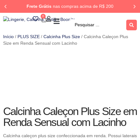
Frete Grátis
nas compras acima de R$ 200
0
ROUPA DORMIR
Rastrear Pedido
Início
/
PLUS SIZE
/
Calcinha Plus Size
/ Calcinha Caleçon Plus
Size em Renda Sensual com Lacinho
Calcinha Caleçon Plus Size em
Renda Sensual com Lacinho
Calcinha caleçon plus size confeccionada em renda. Possui laterais