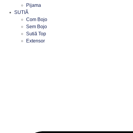
Pijama
SUTIÃ
Com Bojo
Sem Bojo
Sutiã Top
Extensor