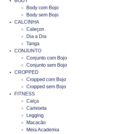
BODY
Body com Bojo
Body sem Bojo
CALCINHA
Caleçon
Dia a Dia
Tanga
CONJUNTO
Conjunto com Bojo
Conjunto sem Bojo
CROPPED
Cropped com Bojo
Cropped sem Bojo
FITNESS
Calça
Camiseta
Legging
Macacão
Meia Academia