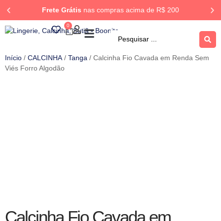
Frete Grátis
nas compras acima de R$ 200
0
ROUPA DORMIR
Rastrear Pedido
Início
/
CALCINHA
/
Tanga
/ Calcinha Fio Cavada em Renda Sem
Viés Forro Algodão
Calcinha Fio Cavada em