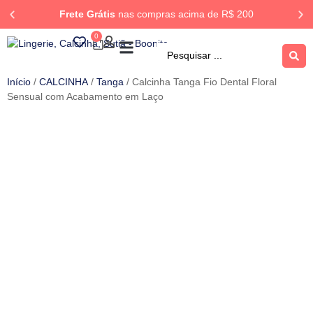
Frete Grátis
nas compras acima de R$ 200
0
ROUPA DORMIR
Rastrear Pedido
Início
/
CALCINHA
/
Tanga
/ Calcinha Tanga Fio Dental Floral
Sensual com Acabamento em Laço