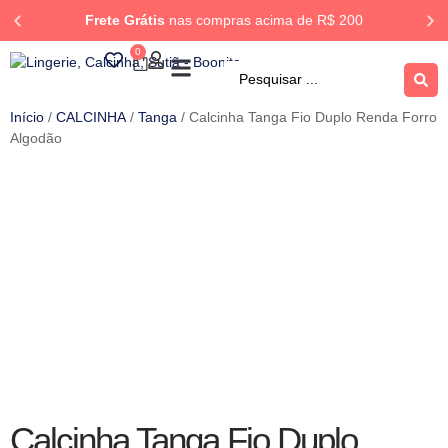
Frete Grátis
nas compras acima de R$ 200
0
ROUPA DORMIR
Rastrear Pedido
Início
/
CALCINHA
/
Tanga
/ Calcinha Tanga Fio Duplo Renda Forro
Algodão
Calcinha Tanga Fio Duplo