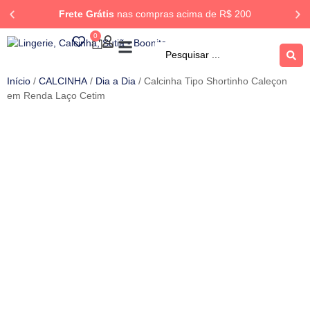
Frete Grátis
nas compras acima de R$ 200
0
ROUPA DORMIR
Rastrear Pedido
Início
/
CALCINHA
/
Dia a Dia
/ Calcinha Tipo Shortinho Caleçon
em Renda Laço Cetim