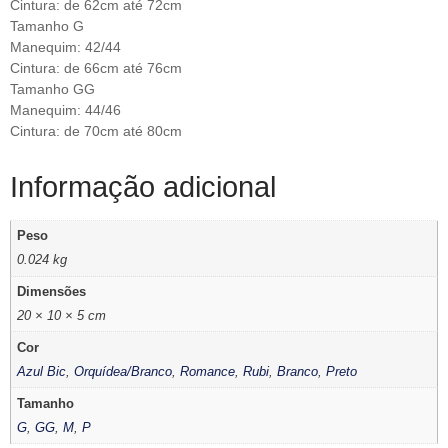
Cintura: de 62cm até 72cm
Tamanho G
Manequim: 42/44
Cintura: de 66cm até 76cm
Tamanho GG
Manequim: 44/46
Cintura: de 70cm até 80cm
Informação adicional
Peso
0.024 kg
Dimensões
20 × 10 × 5 cm
Cor
Azul Bic
,
Orquídea/Branco
,
Romance
,
Rubi
,
Branco
,
Preto
Tamanho
G
,
GG
,
M
,
P