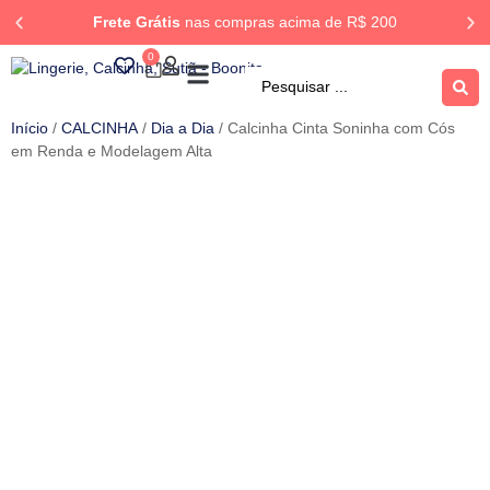
Frete Grátis
nas compras acima de R$ 200
0
ROUPA DORMIR
Rastrear Pedido
Início
/
CALCINHA
/
Dia a Dia
/ Calcinha Cinta Soninha com Cós
em Renda e Modelagem Alta