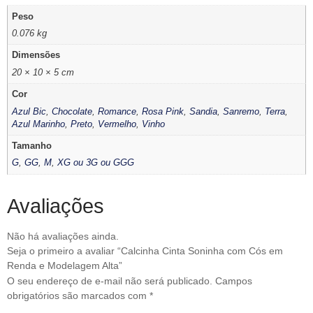
Peso
0.076 kg
Dimensões
20 × 10 × 5 cm
Cor
Azul Bic
,
Chocolate
,
Romance
,
Rosa Pink
,
Sandia
,
Sanremo
,
Terra
,
Azul Marinho
,
Preto
,
Vermelho
,
Vinho
Tamanho
G
,
GG
,
M
,
XG ou 3G ou GGG
Avaliações
Não há avaliações ainda.
Seja o primeiro a avaliar “Calcinha Cinta Soninha com Cós em
Renda e Modelagem Alta”
O seu endereço de e-mail não será publicado.
Campos
obrigatórios são marcados com
*