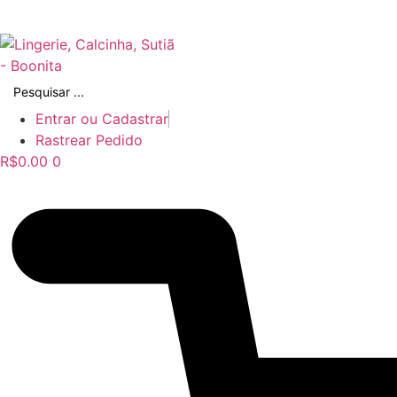
Ir
para
o
conteúdo
Pesquisar
...
Entrar ou Cadastrar
Rastrear Pedido
R$
0.00
0