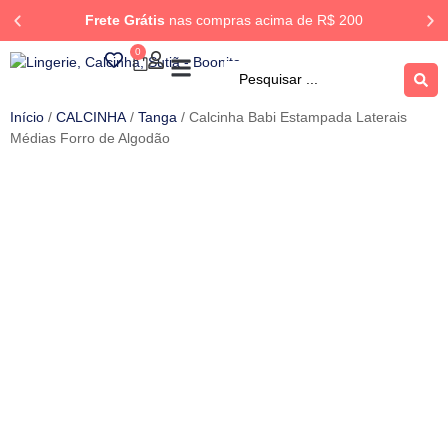
Frete Grátis
nas compras acima de R$ 200
0
ROUPA DORMIR
Rastrear Pedido
Início
/
CALCINHA
/
Tanga
/ Calcinha Babi Estampada Laterais
Médias Forro de Algodão