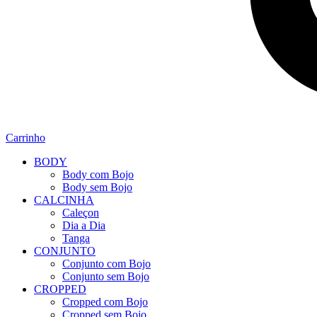
Carrinho
BODY
Body com Bojo
Body sem Bojo
CALCINHA
Caleçon
Dia a Dia
Tanga
CONJUNTO
Conjunto com Bojo
Conjunto sem Bojo
CROPPED
Cropped com Bojo
Cropped sem Bojo