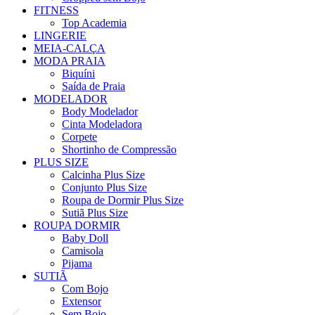
FITNESS
Top Academia
LINGERIE
MEIA-CALÇA
MODA PRAIA
Biquíni
Saída de Praia
MODELADOR
Body Modelador
Cinta Modeladora
Corpete
Shortinho de Compressão
PLUS SIZE
Calcinha Plus Size
Conjunto Plus Size
Roupa de Dormir Plus Size
Sutiã Plus Size
ROUPA DORMIR
Baby Doll
Camisola
Pijama
SUTIÃ
Com Bojo
Extensor
Sem Bojo