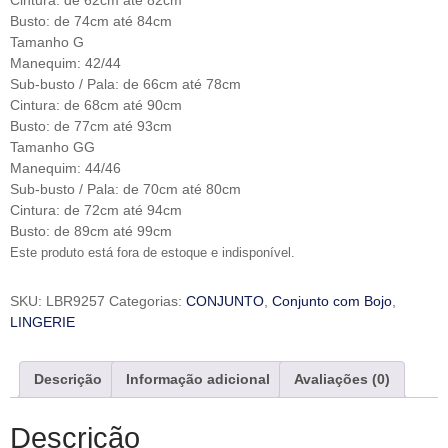
Cintura: de 62cm até 82cm
Busto: de 74cm até 84cm
Tamanho G
Manequim: 42/44
Sub-busto / Pala: de 66cm até 78cm
Cintura: de 68cm até 90cm
Busto: de 77cm até 93cm
Tamanho GG
Manequim: 44/46
Sub-busto / Pala: de 70cm até 80cm
Cintura: de 72cm até 94cm
Busto: de 89cm até 99cm
Este produto está fora de estoque e indisponível.
SKU:
LBR9257
Categorias:
CONJUNTO
,
Conjunto com Bojo
,
LINGERIE
Descrição
Informação adicional
Avaliações (0)
Descrição