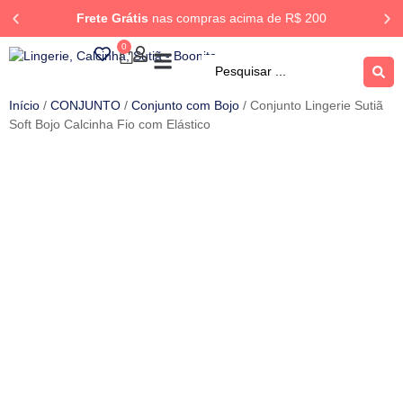
Frete Grátis
nas compras acima de R$ 200
0
ROUPA DORMIR
Rastrear Pedido
Início
/
CONJUNTO
/
Conjunto com Bojo
/ Conjunto Lingerie Sutiã
Soft Bojo Calcinha Fio com Elástico