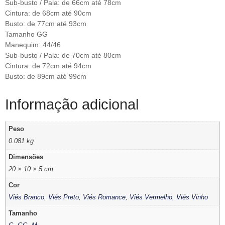
Sub-busto / Pala: de 66cm até 78cm
Cintura: de 68cm até 90cm
Busto: de 77cm até 93cm
Tamanho GG
Manequim: 44/46
Sub-busto / Pala: de 70cm até 80cm
Cintura: de 72cm até 94cm
Busto: de 89cm até 99cm
Informação adicional
Peso
0.081 kg
Dimensões
20 × 10 × 5 cm
Cor
Viés Branco
,
Viés Preto
,
Viés Romance
,
Viés Vermelho
,
Viés Vinho
Tamanho