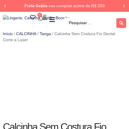
Frete Grátis
nas compras acima de R$ 200
0
ROUPA DORMIR
Rastrear Pedido
Início
/
CALCINHA
/
Tanga
/ Calcinha Sem Costura Fio Dental
Corte a Laser
Calcinha Sem Costura Fio