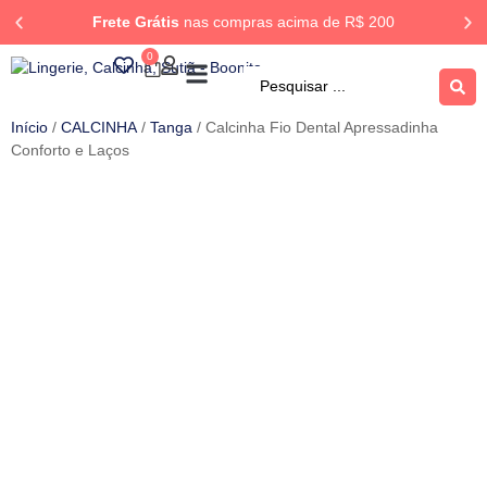
Frete Grátis
nas compras acima de R$ 200
0
ROUPA DORMIR
Rastrear Pedido
Início
/
CALCINHA
/
Tanga
/ Calcinha Fio Dental Apressadinha
Conforto e Laços